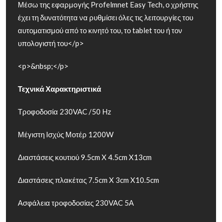
Μέσω της εφαρμoγής Profelmnet Easy Tech, ο χρήστης
έχει τη δυνατότητα να ρυθμίσει όλες τις λειτουργίες του
αυτοματισμού από το κινητό του, το tablet του ή τον
υπολογιστή του</p>
<p>&nbsp;</p>
Τεχνικά Χαρακτηριστικά
Τροφοδοσία 230VAC /50 Hz
Μέγιστη Ισχύς Μοτέρ 1200W
Διαστάσεις κουτιού 9.5cm X 4.5cm X13cm
Διαστάσεις πλακέτας 7.5cm X 3cm X10.5cm
Ασφάλεια τροφοδοσίας 230VAC 5Α