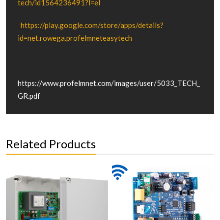
tech/id1564236491?l=el
https://play.google.com/store/apps/details?
id=net.rowega.profelmneteasytech
https://www.profelmnet.com/images/user/5033_TECH_
GR.pdf
Related Products