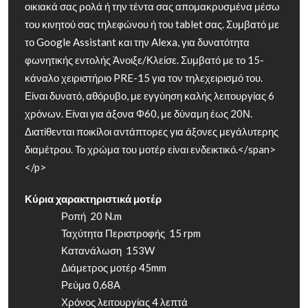
οικιακά σας ρολά ή την τέντα σας απομακρυσμένα μέσω
του κινητού σας τηλεφώνου ή του tablet σας. Συμβατό με
το Google Assistant και την Alexa, για δυνατότητα
φωνητικής εντολής Άνοιξε/Κλείσε. Συμβατό με το 15-
κάναλο χειριστήριο PRE-15 για τον τηλεχειρισμό του.
Είναι δυνατό, αθόρυβο, με εγγύηση καλής λειτουργίας 6
χρόνων. Είναι για άξονα Φ60, με δύναμη έως 20Ν.
Διατίθενται ποικίλοι αντάπτορες για άξονες μεγάλυτερης
διαμέτρου. Το χρώμα του μοτέρ είναι ενδεικτικό.</span>
</p>
Κύρια χαρακτηριστικά μοτέρ
Ροπή 20 N.m
Ταχύτητα Περιστροφής 15 rpm
Κατανάλωση 153W
Διάμετρος μοτέρ 45mm
Ρεύμα 0,68Α
Χρόνος λειτουργίας 4 λεπτά