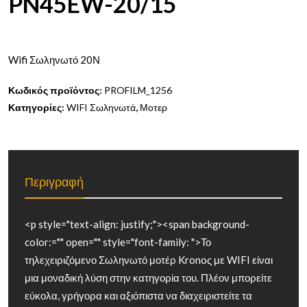
PN45EW-20/15
Wifi Σωληνωτό 20Ν
Κωδικός προϊόντος:
PROFILM_1256
Κατηγορίες:
WIFI Σωληνωτά
,
Μοτερ
Περιγραφή
<p style="text-align: justify;"><span background-
color:="" open="" style="font-family: ">Το
τηλεχειριζόμενο Σωληνωτό μοτέρ Kronoς με WIFI είναι
μια μοναδική λύση στην κατηγορία του. Πλέον μπορείτε
εύκολα, γρήγορα και αξιόπιστα να διαχειριστείτε τα