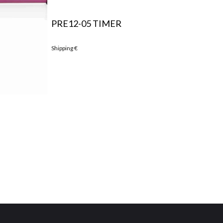
PRE12-05 TIMER
Shipping
€
PR
Shi