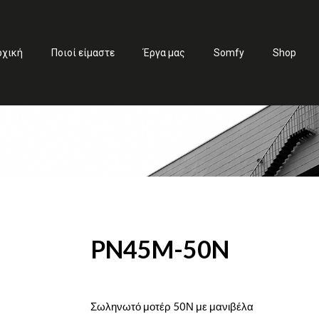
ρχική
Ποιοί είμαστε
Έργα μας
Somfy
Shop
PN45M-50N
Σωληνωτό μοτέρ 50Ν με μανιβέλα