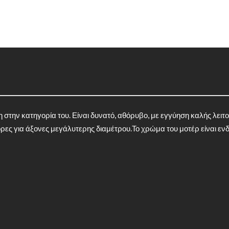
στην κατηγορία του. Είναι δυνατό, αθόρυβο, με εγγύηση καλής λειτ
ορες για άξονες μεγάλυτερης διαμέτρου.Το χρώμα του μοτέρ είναι ενδ