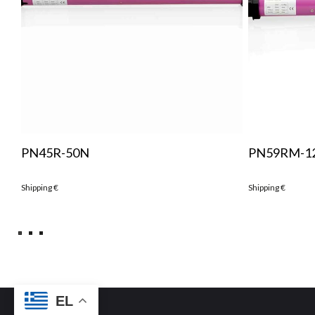
PN45R-50N
PN59RM-1
Shipping
€
Shipping
€
EL