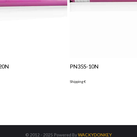
20N
PN35S-10N
Shipping
€
© 2012 - 2025 Powered By
WACKYDONKEY