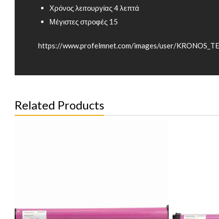
Χρόνος λειτουργίας 4 λεπτά
Μέγιστες στροφές 15
https://www.profelmnet.com/images/user/KRONOS_T
Related Products