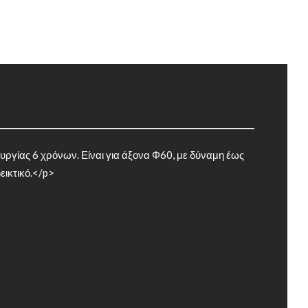
ουργίας 6 χρόνων. Είναι για άξονα Φ60, με δύναμη έως
εικτικό.</p>