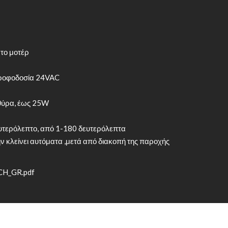
 το μοτέρ
 τροφοδοσία 24VAC
 θύρα, έως 25W
υτερόλεπτο, από 1-180 δευτερόλεπτα
την κλείνει αυτόματα ,μετά από διακοπή της παροχής
CH_GR.pdf