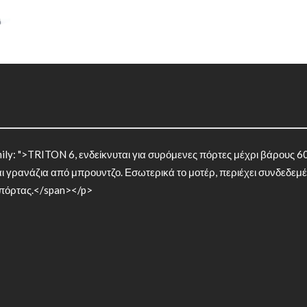
ily: ">TRITON 6, ενδείκνυται για συρόμενες πόρτες μέχρι βάρους 60
ι γρανάζια από μπρουντζο. Εσωτερικά το μοτέρ, περιέχει συνδεδεμέ
ς πόρτας.</span></p>