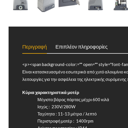
Περιγραφή
Επιπλέον πληροφορίες
<p><span background-color:="" open="" style="font-fam
Είναι κατασκευασμένο εσωτερικά από χυτό αλουμίνιο κα
λειτουργίες για την ασφάλεια της ηλεκτρικής συρόμενη
Κύρια χαρακτηριστικά μοτέρ
Μέγιστο βάρος πόρτας μέχρι 600 κιλά
Ισχύς : 230V/280W
Ταχύτητα : 11-13 μέτρα / λεπτό
Περιστροφή μοτέρ : 1400rpm
Δείκτης προστασίας : IP44