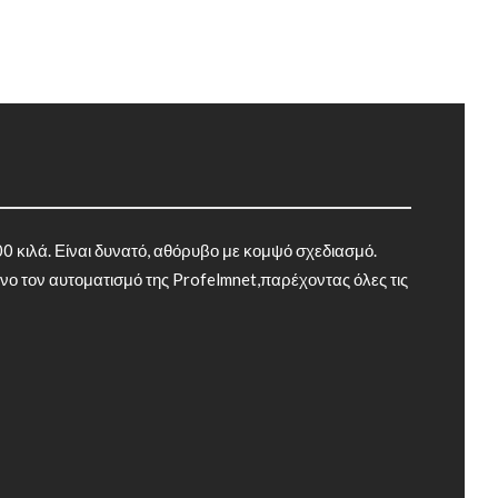
0 κιλά. Είναι δυνατό, αθόρυβο με κομψό σχεδιασμό.
νο τον αυτοματισμό της Profelmnet,παρέχοντας όλες τις