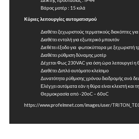
Βάρος μοτέρ : 15 κιλά
Κύριες λειτουργίες αυτοματισμού
Διαθέτει ξεχωριστούς τερματικούς διακόπτες για
Διαθέτει εντολή για εξωτερικό μπουτόν
Διεθέτει έξοδο για φωτοκύτταρα με ξεχωριστή
Διαθέτει ρύθμιση δύναμης μοτέρ
Δέχεται Φως 230VAC για όση ώρα λειτουργεί η
Διαθέτει Διπλό αυτόματο κλείσιμο
Δυνατότητα ρύθμισης χρόνου διαδρομής ανά δε
Ελέγχει αυτόματα εάν η θύρα είναι κλειστή και 
Θερμοκρασία από -20oC – 60oC
https://www.profelmnet.com/images/user/TRITON_TE