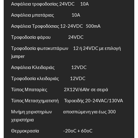
Ασφάλεια τροφοδοσίας 24VDC 10Α
Ασφάλεια μπατάριας 10Α
Ασφάλεια Τροφοδόσιας 12-24VDC 500mA
Τροφοδοσία φάρου 24VDC
Τροφοδοσία φωτοκυττάρων 12 ή 24VDC µε επιλογή
jumper
Ασφάλεια Κλειδαριάς 12VDC
Τροφοδοσία κλειδαριάς 12VDC
Τύπος Μπαταρίες 2Χ12V/6Ahr σε σειρά
Τύπος Μετασχηματιστή Τοροειδής 20-24VAC/130VA
Μνήµη χειριστηρίων αποσπώµενη για έως 300
χειριστήρια
Θερµοκρασία -20oC + 60oC