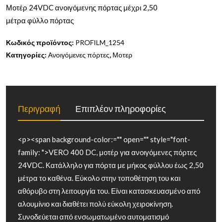
Μοτέρ 24VDC ανοιγόμενης πόρτας μέχρι 2,50
μέτρα φύλλο πόρτας
Κωδικός προϊόντος:
PROFILM_1254
Κατηγορίες:
Ανοιγόμενες πόρτες
,
Μοτερ
Περιγραφή
Επιπλέον πληροφορίες
<p><span background-color:="" open="" style="font-
family: ">VERO 400 DC, μοτέρ για ανοιγόμενες πόρτες
24VDC. Κατάλληλο για πόρτα με μήκος φύλλου έως 2,50
μέτρα το καθένα. Εύκολο στην τοποθέτηση του και
αθόρυβο στη λειτουργία του. Είναι κατασκευασμένο από
αλουμίνιο και διαθέτει πολύ εύκολη χειροκίνηση.
Συνοδεύεται από ενσωματωμένο αυτοματισμό