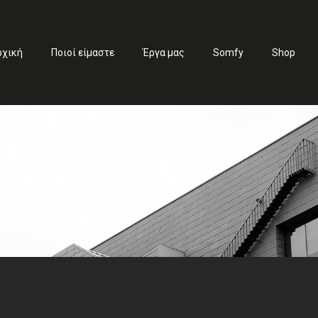
ρχική
Ποιοί είμαστε
Έργα μας
Somfy
Shop