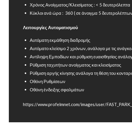
Χρόνος Ανοίγματος/Κλεισίματος : < 5 δευτερόλεπτα
Κύκλοι ανά ώρα : 360 ( σε άνοιγμα 5 δευτερολέπτων
Λειτουργίες Αυτοματισμού
Αυτόματη εκμάθηση διαδρομής
Αυτόματο κλείσιμο 2 χρόνων, ανάλογα με τις ανάγκ
Αντίληψη Εμποδίων και ρύθμιση ευαισθησίας ανάλο
Ρύθμιση ταχυτήτων ανοίγματος και κλεισίματος
Ρύθμιση αργής κίνησης ανάλογα τη θέση του κονταρ
Οθόνη Ρυθμίσεων
Οθόνη ένδειξης σφαλμάτων
https://www.profelmnet.com/images/user/FAST_PARK