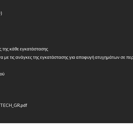
)
ες της κάθε εγκατάστασης
γα με τις ανάγκες της εγκατάστασης για αποφυγή ατυχημάτων σε π
ιού
_TECH_GR.pdf