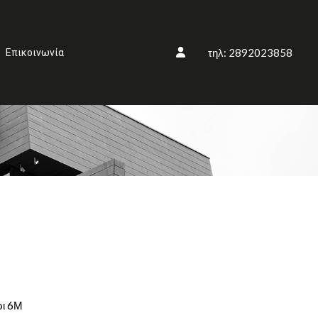
τηλ: 2892023858
Επικοινωνία
ρι 6Μ