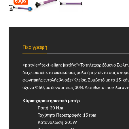
Περιγραφή
<p style="text-align: justify;">Το τηλεχειριζόμενο Σωλ
διαχειριστείτε τα οικιακά σας ρολά ή την τέντα σας απο
φωνητικής εντολής Άνοιξε/Κλείσε. Συμβατό με το 15-κάνα
άξονα Φ60, με δύναμη έως 30Ν. Διατίθενται ποικίλοι αντ
Κύρια χαρακτηριστικά μοτέρ
Ροπή 30 N.m
Ταχύτητα Περιστροφής 15 rpm
Κατανάλωση 205W