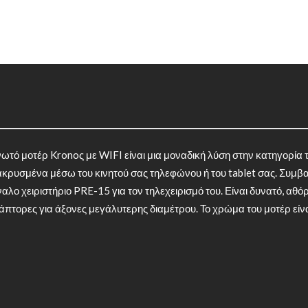
ηνωτό μοτέρ Kronoς με WIFI είναι μια μοναδική λύση στην κατηγορία 
μακρυσμένα μέσω του κινητού σας τηλεφώνου ή του tablet σας. Συμβατ
λο χειριστήριο PRE-15 για τον τηλεχειρισμό του. Είναι δυνατό, αθόρ
άπτορες για άξονες μεγάλυτερης διαμέτρου. Το χρώμα του μοτέρ είνα