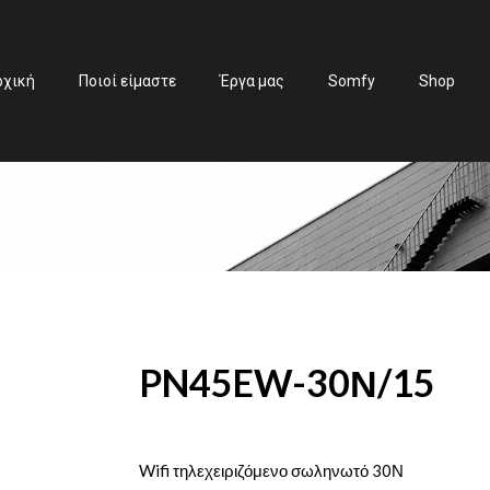
ρχική
Ποιοί είμαστε
Έργα μας
Somfy
Shop
PN45EW-30Ν/15
Wifi τηλεχειριζόμενο σωληνωτό 30Ν