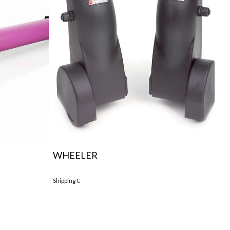
WHEELER
PN
Shipping
€
Shi