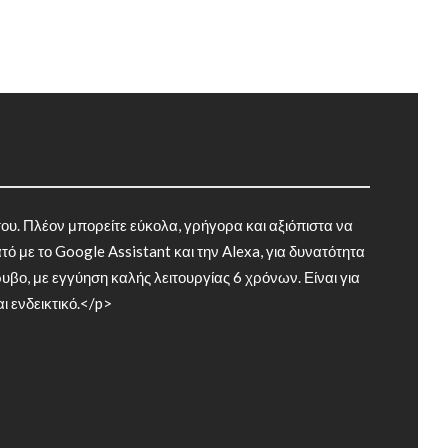
του. Πλέον μπορείτε εύκολα, γρήγορα και αξιόπιστα να
ό με το Google Assistant και την Alexa, για δυνατότητα
υβο, με εγγύηση καλής λειτουργίας 6 χρόνων. Είναι για
ι ενδεικτικό.</p>