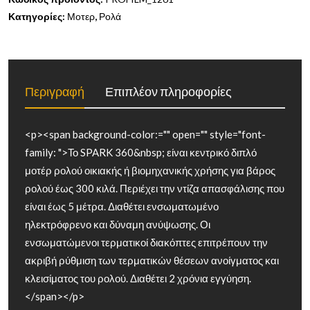
Κατηγορίες:
Μοτερ
,
Ρολά
Περιγραφή
Επιπλέον πληροφορίες
<p><span background-color:="" open="" style="font-
family: ">Το SPARK 360&nbsp; είναι κεντρικό διπλό
μοτέρ ρολού οικιακής ή βιομηχανικής χρήσης για βάρος
ρολού έως 300 κιλά. Περιέχει την ντίζα απασφάλισης που
είναι έως 5 μέτρα. Διαθέτει ενσωματωμένο
ηλεκτρόφρενο και δύναμη ανύψωσης. Οι
ενσωματώμενοι τερματικοί διακόπτες επιτρέπουν την
ακριβή ρύθμιση των τερματικών θέσεων ανοίγματος και
κλεισίματος του ρολού. Διαθέτει 2 χρόνια εγγύηση.
</span></p>